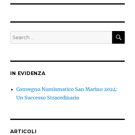
SEA
Search
for:
IN EVIDENZA
Convegno Numismatico San Marino 2024:
Un Successo Straordinario
ARTICOLI