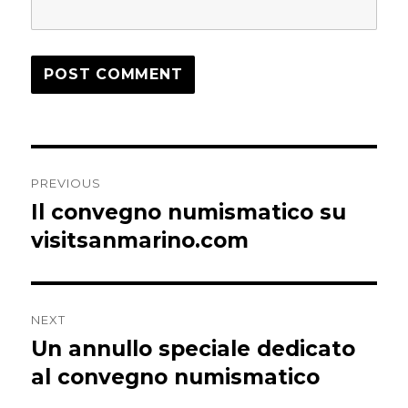
Post
PREVIOUS
navigation
Il convegno numismatico su
Previous
post:
visitsanmarino.com
NEXT
Un annullo speciale dedicato
Next
post:
al convegno numismatico