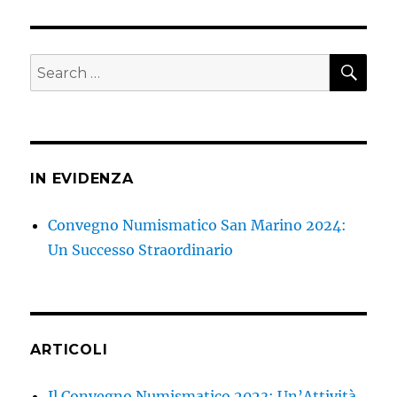
SEA
Search
for:
IN EVIDENZA
Convegno Numismatico San Marino 2024:
Un Successo Straordinario
ARTICOLI
Il Convegno Numismatico 2023: Un’Attività