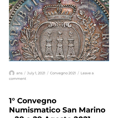
Author
Posted
Categories
ans
July 1, 2021
Convegno 2021
Leave a
on
on
comment
Il
ritorno
del
1° Convegno
convegno
numismatico
Numismatico San Marino
a
San