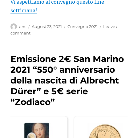
Vi aspettiamo al convegno questo fine
settimana!
Author
Posted
Categories
ans
August 23, 2021
Convegno 2021
Leave a
on
on
comment
Un
annullo
speciale
Emissione 2€ San Marino
dedicato
al
2021 “550° anniversario
convegno
della nascita di Albrecht
numismatico
Dürer” e 5€ serie
“Zodiaco”