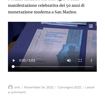
manifestazione celebrativa dei 50 anni di
monetazione moderna a San Marino.
Author
Posted
Categories
ans
November 24, 2022
Convegno 2022
Leave
on
on
a comment
Il
convegno