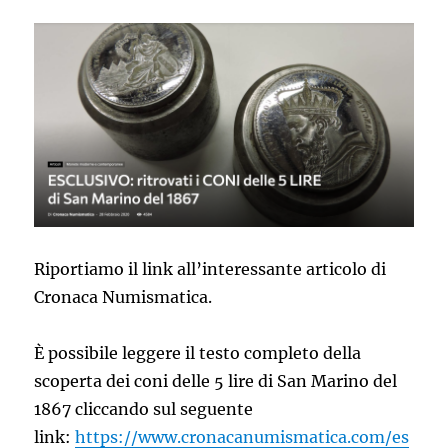
Letterario
Numismatico
San
Marino”
Riportiamo il link all’interessante articolo di
Cronaca Numismatica.
È possibile leggere il testo completo della
scoperta dei coni delle 5 lire di San Marino del
1867 cliccando sul seguente
link:
https://www.cronacanumismatica.com/es