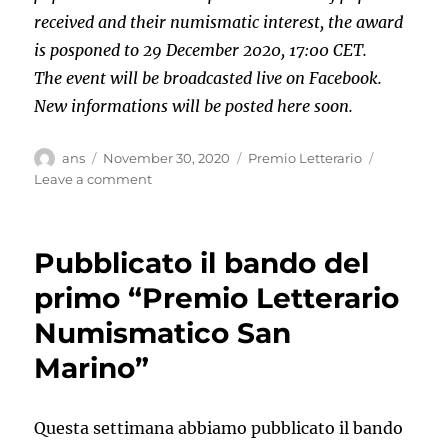
received and their numismatic interest, the award
is posponed to 29 December 2020, 17:00 CET.
The event will be broadcasted live on Facebook.
New informations will be posted here soon.
Author
Posted
Categories
ans
November 30, 2020
Premio Letterario
on
on
Leave a comment
Posticipata
la
data
Pubblicato il bando del
della
premiazione
primo “Premio Letterario
del
Numismatico San
1°
Premio
Marino”
Letterario
Numismatico
San
Questa settimana abbiamo pubblicato il bando
Marino