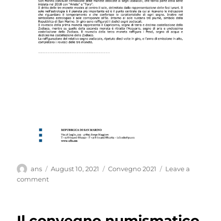
Author
Posted
Categories
ans
August 10, 2021
Convegno 2021
Leave a
on
on
comment
Emissione
2€
San
Il convegno numismatico
Marino