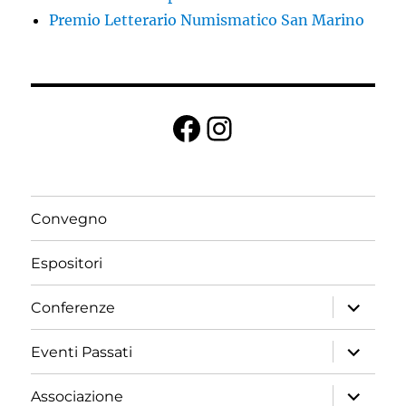
Premio Letterario Numismatico San Marino
Facebook
Instagram
Convegno
Espositori
expand
Conferenze
child
menu
expand
Eventi Passati
child
menu
expand
Associazione
child