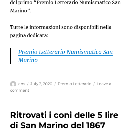
del primo “Premio Letterario Numismatico San
Marino”.
Tutte le informazioni sono disponibili nella
pagina dedicata:
Premio Letterario Numismatico San
Marino
Author
Posted
Categories
ans
July 3, 2020
Premio Letterario
Leave a
on
on
comment
Pubblicato
il
bando
Ritrovati i coni delle 5 lire
del
primo
di San Marino del 1867
“Premio