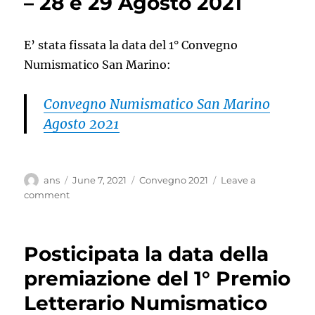
– 28 e 29 Agosto 2021
Marino
E’ stata fissata la data del 1° Convegno
Numismatico San Marino:
Convegno Numismatico San Marino
Agosto 2021
Author
Posted
Categories
ans
June 7, 2021
Convegno 2021
Leave a
on
on
comment
1°
Convegno
Numismatico
Posticipata la data della
San
Marino
premiazione del 1° Premio
–
Letterario Numismatico
28
e