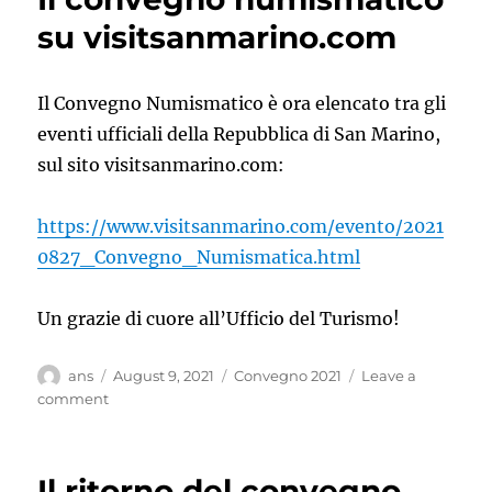
2021
su visitsanmarino.com
“550°
anniversario
della
Il Convegno Numismatico è ora elencato tra gli
nascita
eventi ufficiali della Repubblica di San Marino,
di
Albrecht
sul sito visitsanmarino.com:
Dürer”
e
https://www.visitsanmarino.com/evento/2021
5€
serie
0827_Convegno_Numismatica.html
“Zodiaco”
Un grazie di cuore all’Ufficio del Turismo!
Author
Posted
Categories
ans
August 9, 2021
Convegno 2021
Leave a
on
on
comment
Il
convegno
numismatico
Il ritorno del convegno
su