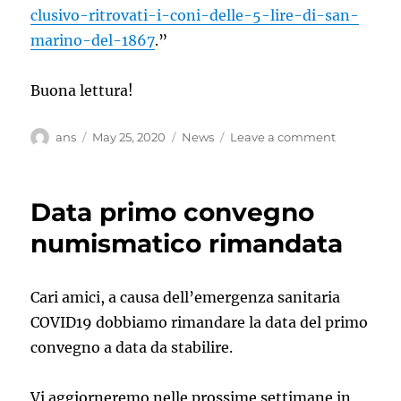
clusivo-ritrovati-i-coni-delle-5-lire-di-san-
marino-del-1867
.”
Buona lettura!
Author
Posted
Categories
on
ans
May 25, 2020
News
Leave a comment
on
Ritrovati
i
coni
Data primo convegno
delle
5
numismatico rimandata
lire
di
San
Cari amici, a causa dell’emergenza sanitaria
Marino
COVID19 dobbiamo rimandare la data del primo
del
1867
convegno a data da stabilire.
Vi aggiorneremo nelle prossime settimane in