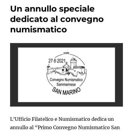
raccontato
Un annullo speciale
dal
TG
dedicato al convegno
di
numismatico
San
Marino
RTV
L’Ufficio Filatelico e Numismatico dedica un
annullo al “Primo Convegno Numismatico San