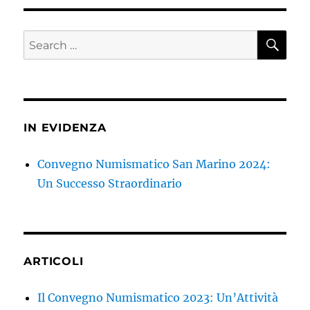
raccontato
dal
TG
SE
Search
di
for:
San
Marino
RTV
IN EVIDENZA
Convegno Numismatico San Marino 2024:
Un Successo Straordinario
ARTICOLI
Il Convegno Numismatico 2023: Un’Attività