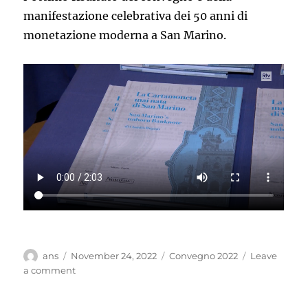
manifestazione celebrativa dei 50 anni di
monetazione moderna a San Marino.
Author
Posted
Categories
ans
November 24, 2022
Convegno 2022
Leave
on
on
a comment
Il
convegno